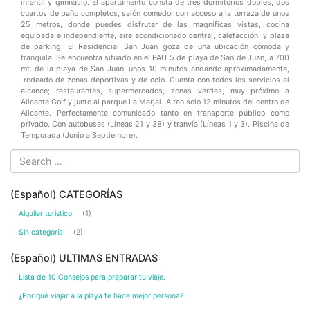
infantil y gimnasio. El apartamento consta de tres dormitorios dobles, dos
cuartos de baño completos, salón comedor con acceso a la terraza de unos
25 metros, donde puedes disfrutar de las magníficas vistas, cocina
equipada e independiente, aire acondicionado central, calefacción, y plaza
de parking. El Residencial San Juan goza de una ubicación cómoda y
tranquila. Se encuentra situado en el PAU 5 de playa de San de Juan, a 700
mt. de la playa de San Juan, unos 10 minutos andando aproximadamente,
rodeado de zonas deportivas y de ocio. Cuenta con todos los servicios al
alcance; restaurantes, supermercados, zonas verdes, muy próximo a
Alicante Golf y junto al parque La Marjal. A tan solo 12 minutos del centro de
Alicante. Perfectamente comunicado tanto en transporte público como
privado. Con autobuses (Líneas 21 y 38) y tranvía (Líneas 1 y 3). Piscina de
Temporada (Junio a Septiembre).
(Español) CATEGORÍAS
Alquiler turistico
(1)
Sin categoría
(2)
(Español) ULTIMAS ENTRADAS
Lista de 10 Consejos para preparar tu viaje.
¿Por qué viajar a la playa te hace mejor persona?