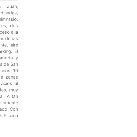
n Juan,
dinadas,
 gimnasio.
les, dos
ceso a la
ar de las
nte, aire
rking. El
cómoda y
ya de San
 unos 10
de zonas
vicios al
rdes, muy
al. A tan
ctamente
vado. Con
. Piscina