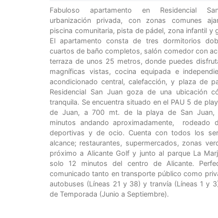
Fabuloso apartamento en Residencial Sa
urbanización privada, con zonas comunes ajar
piscina comunitaria, pista de pádel, zona infantil y
El apartamento consta de tres dormitorios dob
cuartos de baño completos, salón comedor con ac
terraza de unos 25 metros, donde puedes disfrut
magníficas vistas, cocina equipada e independie
acondicionado central, calefacción, y plaza de pa
Residencial San Juan goza de una ubicación 
tranquila. Se encuentra situado en el PAU 5 de pla
de Juan, a 700 mt. de la playa de San Juan,
minutos andando aproximadamente, rodeado 
deportivas y de ocio. Cuenta con todos los ser
alcance; restaurantes, supermercados, zonas ve
próximo a Alicante Golf y junto al parque La Marj
solo 12 minutos del centro de Alicante. Perfe
comunicado tanto en transporte público como pri
autobuses (Líneas 21 y 38) y tranvía (Líneas 1 y 3)
de Temporada (Junio a Septiembre).