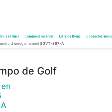
de CasaTuris
Comment réserver
Liste de Biens
Contactez-nous
numéro d enregistrement
EGVT-867-A
mpo de Golf
 en
6
-A