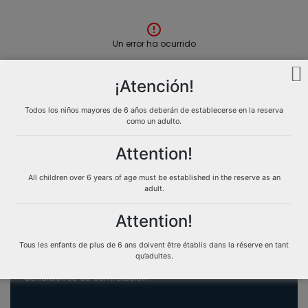
Un error ha ocurrido
¡Atención!
Casa Turis
Todos los niños mayores de 6 años deberán de establecerse en la reserva
How to make a reservation
como un adulto.
Transfers
Experiences Casaturis
Attention!
All children over 6 years of age must be established in the reserve as an
adult.
Atención al Cliente
Attention!
Contáctenos
Tous les enfants de plus de 6 ans doivent être établis dans la réserve en tant
qu’adultes.
Normativa de alquileres
Condiciones de contratación