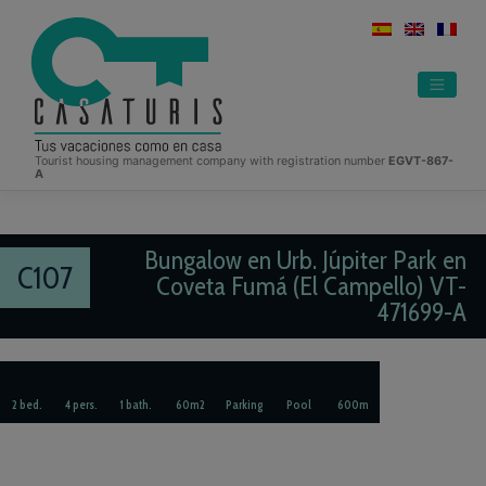
Skip
to
content
Tourist housing management company with registration number
EGVT-867-
A
Bungalow en Urb. Júpiter Park en
C107
Coveta Fumá (El Campello) VT-
471699-A
2 bed.
4 pers.
1 bath.
60m2
Parking
Pool
600m