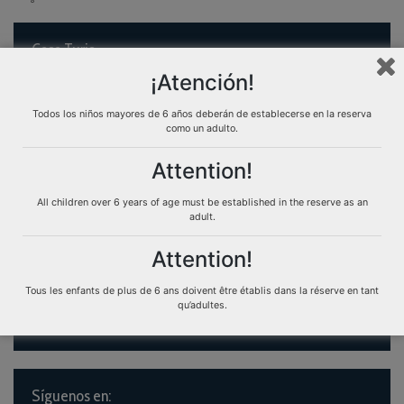
Casa Turis
¡Atención!
How to make a reservation
Transfers
Todos los niños mayores de 6 años deberán de establecerse en la reserva
Experiences Casaturis
como un adulto.
Attention!
All children over 6 years of age must be established in the reserve as an
adult.
Atención al Cliente
Attention!
Contáctenos
Normativa de alquileres
Tous les enfants de plus de 6 ans doivent être établis dans la réserve en tant
Condiciones de contratación
qu’adultes.
Síguenos en: