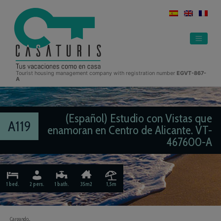
Skip
to
content
Tourist housing management company with registration number
EGVT-867-
A
(Español) Estudio con Vistas que
A119
enamoran en Centro de Alicante. VT-
467600-A
1 bed.
2 pers.
1 bath.
35m2
1,5m
Cargando...