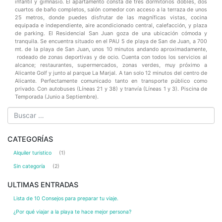
infantil y gimnasio. El apartamento consta de tres dormitorios dobles, dos
cuartos de baño completos, salón comedor con acceso a la terraza de unos
25 metros, donde puedes disfrutar de las magníficas vistas, cocina
equipada e independiente, aire acondicionado central, calefacción, y plaza
de parking. El Residencial San Juan goza de una ubicación cómoda y
tranquila. Se encuentra situado en el PAU 5 de playa de San de Juan, a 700
mt. de la playa de San Juan, unos 10 minutos andando aproximadamente,
rodeado de zonas deportivas y de ocio. Cuenta con todos los servicios al
alcance; restaurantes, supermercados, zonas verdes, muy próximo a
Alicante Golf y junto al parque La Marjal. A tan solo 12 minutos del centro de
Alicante. Perfectamente comunicado tanto en transporte público como
privado. Con autobuses (Líneas 21 y 38) y tranvía (Líneas 1 y 3). Piscina de
Temporada (Junio a Septiembre).
CATEGORÍAS
Alquiler turistico
(1)
Sin categoría
(2)
ULTIMAS ENTRADAS
Lista de 10 Consejos para preparar tu viaje.
¿Por qué viajar a la playa te hace mejor persona?