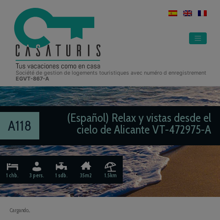
Skip
to
content
Société de gestion de logements touristiques avec numéro d enregistrement
EGVT-867-A
(Español) Relax y vistas desde el
A118
cielo de Alicante VT-472975-A
1 chb.
3 pers.
1 sdb.
35m2
1.5km
Cargando...