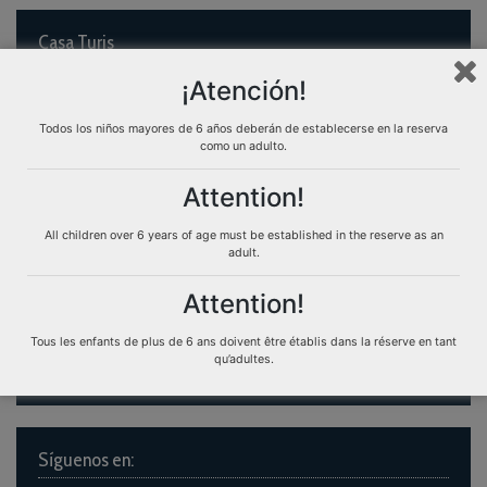
Casa Turis
¡Atención!
Comment réserver
Transfers
Todos los niños mayores de 6 años deberán de establecerse en la reserva
Experiences Casaturis
como un adulto.
Attention!
All children over 6 years of age must be established in the reserve as an
Atención al Cliente
adult.
Contáctenos
Attention!
Normativa de alquileres
Tous les enfants de plus de 6 ans doivent être établis dans la réserve en tant
Condiciones de contratación
qu’adultes.
Síguenos en: