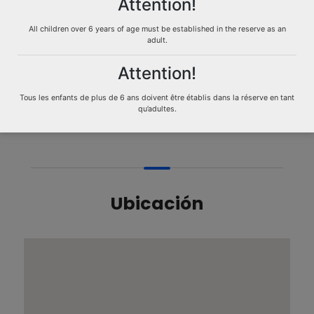
Attention!
All children over 6 years of age must be established in the reserve as an
adult.
Attention!
Añadir extras
Tous les enfants de plus de 6 ans doivent être établis dans la réserve en tant
qu’adultes.
Ubicación