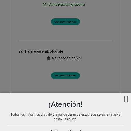
Cancelación gratuita
Ver restriciones
Tarifa No Reembolsable
Tarifa Es
No reembolsable
Ver restriciones
¡Atención!
Tarifa Estándar
Cancelación gratuita
Todos los niños mayores de 6 años deberán de establecerse en la reserva
como un adulto.
Ver restriciones