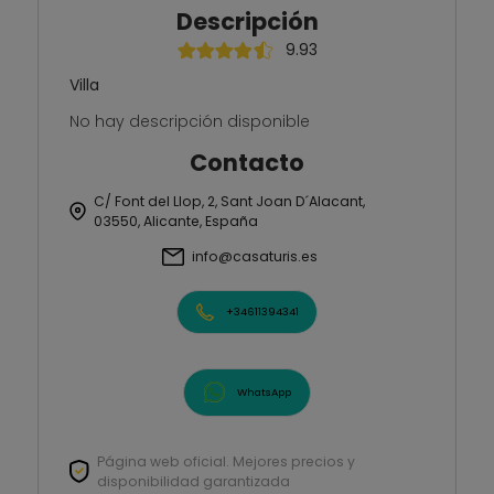
Descripción
9.93
Villa
No hay descripción disponible
Contacto
C/ Font del Llop, 2, Sant Joan D´Alacant,
03550, Alicante, España
info@casaturis.es
+34611394341
WhatsApp
Página web oficial. Mejores precios y
disponibilidad garantizada