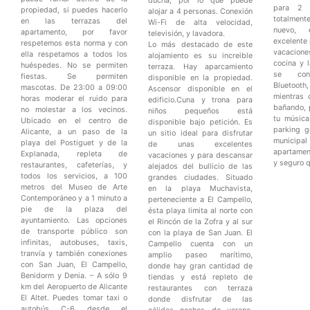
ducha, por lo que puede
para 2 
propiedad, si puedes hacerlo
alojar a 4 personas. Conexión
totalme
en las terrazas del
Wi-Fi de alta velocidad,
nuevo, 
apartamento, por favor
televisión, y lavadora.
excelente 
respetemos esta norma y con
Lo más destacado de este
vacacione
ella respetamos a todos los
alojamiento es su increible
cocina y 
huéspedes. No se permiten
terraza. Hay aparcamiento
se cone
fiestas. Se permiten
disponible en la propiedad.
Bluetoot
mascotas. De 23:00 a 09:00
Ascensor disponible en el
mientras 
horas moderar el ruido para
edificio.Cuna y trona para
bañando, 
no molestar a los vecinos.
niños pequeños está
tu música
Ubicado en el centro de
disponible bajo petición. Es
parking g
Alicante, a un paso de la
un sitio ideal para disfrutar
municipa
playa del Postiguet y de la
de unas excelentes
apartamen
Explanada, repleta de
vacaciones y para descansar
y seguro q
restaurantes, cafeterías, y
alejados del bullicio de las
todos los servicios, a 100
grandes ciudades. Situado
metros del Museo de Arte
en la playa Muchavista,
Contemporáneo y a 1 minuto a
perteneciente a El Campello,
pie de la plaza del
ésta playa limita al norte con
ayuntamiento. Las opciones
el Rincón de la Zofra y al sur
de transporte público son
con la playa de San Juan. El
infinitas, autobuses, taxis,
Campello cuenta con un
tranvía y también conexiones
amplio paseo marítimo,
con San Juan, El Campello,
donde hay gran cantidad de
Benidorm y Denia. – A sólo 9
tiendas y está repleto de
km del Aeropuerto de Alicante
restaurantes con terraza
El Altet. Puedes tomar taxi o
donde disfrutar de las
autobús C-6 desde el