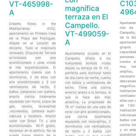
C10
VT-465998-
magnífica
496
A
terraza en El
Apartame
Campello.
Dreams Views in the
mts de 
Mediterráneo A102,
VT-499059-
Campello,
apartamento en Primera línea
de la Ma
de la Playa del Postiguet.
A
apartamen
Alójate en el corazón de
grupos 
Alicante. Todo el mobiliario
capacid
renovado. Dispone de Terraza
Apartamento situado en El
personas
acristalada con aire
Campello, ofrece a los
consta d
acondicionado y unas vistas
huéspedes bonitas vistas
muy lu
al mar espectaculares. El
desde su terraza de 15 m2 ,
amplias
apartamento cuenta con 5
perfecta para disfrutar tanto
necesa
dormitorios, 2 de ellos con
de día como de noche, cuenta
descans
aire acondicionado y 3 con
con toldos y ventiladores de
magnífica 
ventiladores de techo, 2
techo. Tiene una cocina
habita
baños completos con bañera,
exterior anexa a la terraza, lo
ventilado
amplia cocina totalmente
que la hace aún más
ellas con
equipada con horno, placa de
atractiva. La propiedad de
de 1.50
gas, nevera, lavavajillas
76 m² consta de una sala de
habitaci
,microondas, cafetera multi-
estar con aire acondicionado,
individu
cápsula y lavadora. Amplio
una cocina totalmente
baños com
salón con Smart TV. y aire
equipada con lavavajillas, 2
cocina to
acondicionado. Wi-Fi gratis.
dormitorios con ventiladores
y un ampl
Ascensor en el edificio. No se
de techo y 2 baños con
acondici
puede fumar dentro de la