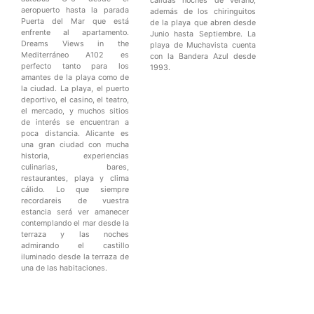
cálidas noches de verano,
aeropuerto hasta la parada
además de los chiringuitos
Puerta del Mar que está
de la playa que abren desde
enfrente al apartamento.
Junio hasta Septiembre. La
Dreams Views in the
playa de Muchavista cuenta
Mediterráneo A102 es
con la Bandera Azul desde
perfecto tanto para los
1993.
amantes de la playa como de
la ciudad. La playa, el puerto
deportivo, el casino, el teatro,
el mercado, y muchos sitios
de interés se encuentran a
poca distancia. Alicante es
una gran ciudad con mucha
historia, experiencias
culinarias, bares,
restaurantes, playa y clima
cálido. Lo que siempre
recordareis de vuestra
estancia será ver amanecer
contemplando el mar desde la
terraza y las noches
admirando el castillo
iluminado desde la terraza de
una de las habitaciones.