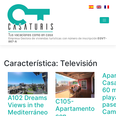
Saltar
al
contenido
Empresa Gestora de viviendas turísticas con número de inscripción
EGVT-
867-A
Característica:
Televisión
Apa
Casa
60 m
play
A102 Dreams
C105-
pase
Views in the
Apartamento
Cam
Mediterráneo
con