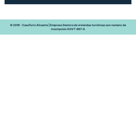
© 2016 - CasaTuris Alicante | Empresa Gestora de viviendas turísticas con número de
inscripción EGVT-867-A