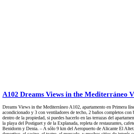
A102 Dreams Views in the Mediterráneo 
Dreams Views in the Mediterráneo A102, apartamento en Primera línea d
acondicionado y 3 con ventiladores de techo, 2 baños completos con b
dentro de la propiedad, si puedes hacerlo en las terrazas del apartam
la playa del Postiguet y de la Explanada, repleta de restaurantes, caf
Benidorm y Denia. – A sólo 9 km del Aeropuerto de Alicante El Altet.
deportivo, el casino, el teatro, el mercado, y muchos sitios de interés