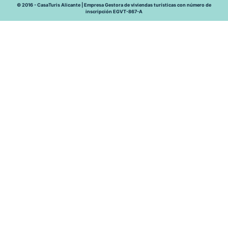
© 2016 - CasaTuris Alicante | Empresa Gestora de viviendas turísticas con número de
inscripción EGVT-867-A