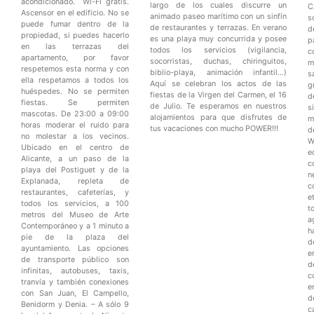
acondicionado. Wi-Fi gratis.
largo de los cuales discurre un
C
Ascensor en el edificio. No se
animado paseo marítimo con un sinfín
s
puede fumar dentro de la
de restaurantes y terrazas. En verano
d
propiedad, si puedes hacerlo
es una playa muy concurrida y posee
p
en las terrazas del
todos los servicios (vigilancia,
c
apartamento, por favor
socorristas, duchas, chiringuitos,
m
respetemos esta norma y con
biblio-playa, animación infantil…)
s
ella respetamos a todos los
Aquí se celebran los actos de las
g
huéspedes. No se permiten
fiestas de la Virgen del Carmen, el 16
d
fiestas. Se permiten
de Julio. Te esperamos en nuestros
s
mascotas. De 23:00 a 09:00
alojamientos para que disfrutes de
m
horas moderar el ruido para
tus vacaciones con mucho POWER!!!
d
no molestar a los vecinos.
W
Ubicado en el centro de
e
Alicante, a un paso de la
c
playa del Postiguet y de la
n
Explanada, repleta de
c
restaurantes, cafeterías, y
e
todos los servicios, a 100
t
metros del Museo de Arte
a
Contemporáneo y a 1 minuto a
h
pie de la plaza del
ayuntamiento. Las opciones
e
de transporte público son
d
infinitas, autobuses, taxis,
c
tranvía y también conexiones
e
con San Juan, El Campello,
d
Benidorm y Denia. – A sólo 9
c