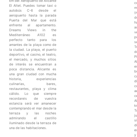
km del Aeropuerto de Alicante
c
El Altet. Puedes tomar taxi o
m
autobús C-6 desde el
(
aeropuerto hasta la parada
d
Puerta del Mar que está
h
enfrente al apartamento.
a
Dreams Views in the
v
Mediterráneo A102 es
p
perfecto tanto para los
s
amantes de la playa como de
T
la ciudad. La playa, el puerto
d
deportivo, el casino, el teatro,
P
el mercado, y muchos sitios
A
de interés se encuentran a
e
poca distancia. Alicante es
b
una gran ciudad con mucha
c
historia, experiencias
d
culinarias, bares,
c
restaurantes, playa y clima
a
cálido. Lo que siempre
c
recordareis de vuestra
A
estancia será ver amanecer
k
contemplando el mar desde la
T
terraza y las noches
j
admirando el castillo
s
iluminado desde la terraza de
d
una de las habitaciones.
e
y