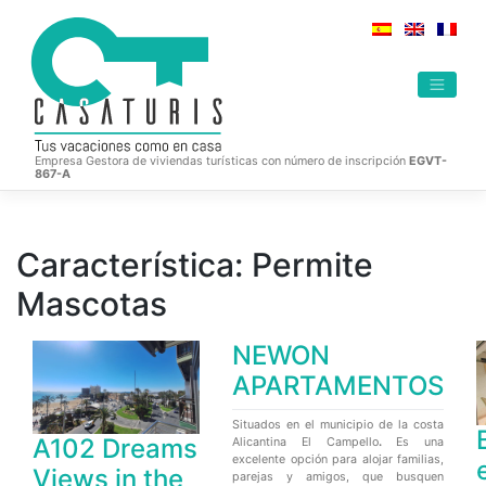
Saltar
al
contenido
Empresa Gestora de viviendas turísticas con número de inscripción
EGVT-
867-A
Característica:
Permite
Mascotas
NEWON
APARTAMENTOS
Situados en el municipio de la costa
A102 Dreams
Alicantina El Campello
.
Es una
excelente opción para alojar familias,
Views in the
parejas y amigos, que busquen