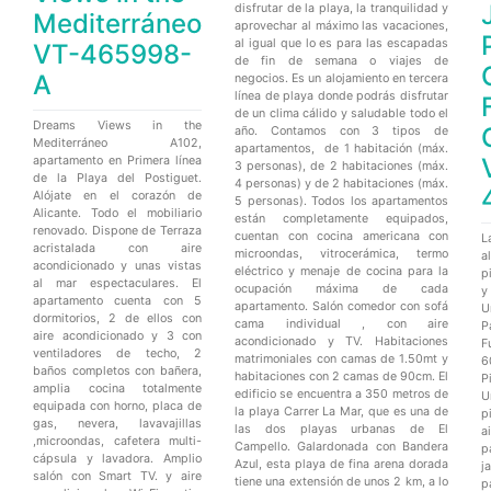
disfrutar de la playa, la tranquilidad y
Mediterráneo
aprovechar al máximo las vacaciones,
al igual que lo es para las escapadas
VT-465998-
de fin de semana o viajes de
A
negocios. Es un alojamiento en tercera
línea de playa donde podrás disfrutar
de un clima cálido y saludable todo el
Dreams Views in the
año. Contamos con 3 tipos de
Mediterráneo A102,
apartamentos, de 1 habitación (máx.
apartamento en Primera línea
3 personas), de 2 habitaciones (máx.
de la Playa del Postiguet.
4 personas) y de 2 habitaciones (máx.
Alójate en el corazón de
5 personas). Todos los apartamentos
Alicante. Todo el mobiliario
están completamente equipados,
renovado. Dispone de Terraza
cuentan con cocina americana con
L
acristalada con aire
microondas, vitrocerámica, termo
a
acondicionado y unas vistas
eléctrico y menaje de cocina para la
p
al mar espectaculares. El
ocupación máxima de cada
y
apartamento cuenta con 5
apartamento. Salón comedor con sofá
U
dormitorios, 2 de ellos con
cama individual , con aire
P
aire acondicionado y 3 con
acondicionado y TV. Habitaciones
F
ventiladores de techo, 2
matrimoniales con camas de 1.50mt y
6
baños completos con bañera,
habitaciones con 2 camas de 90cm. El
amplia cocina totalmente
edificio se encuentra a 350 metros de
U
equipada con horno, placa de
la playa Carrer La Mar, que es una de
p
gas, nevera, lavavajillas
las dos playas urbanas de El
a
,microondas, cafetera multi-
Campello. Galardonada con Bandera
p
cápsula y lavadora. Amplio
Azul, esta playa de fina arena dorada
j
salón con Smart TV. y aire
tiene una extensión de unos 2 km, a lo
p